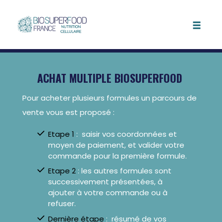
Toggle
naviga
Skip
to
ACHAT MULTIPLE BIOSUPERFOOD
content
Pour acheter plusieurs formules un parcours de
vente vous est proposé :
Etape 1
:
saisir vos coordonnées et
moyen de paiement, et valider votre
commande pour la première formule.
Etape 2
: les autres formules sont
successivement présentées, à
ajouter à votre commande ou à
refuser.
Dernière étape
: résumé de vos